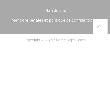
Plan du site
Mentions légales et politique de confidentialité
Rem
Copyright 2026 Mairie de Sept-Sorts