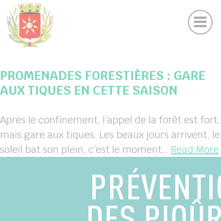
Contactez nous
Panneau de gestion des cookies
Démarches administratives / Ur
BMENU ( VOTRE MAIRIE )
PROMENADES FORESTIÈRES : GARE
BMENU ( VOTRE COMMUNE )
AUX TIQUES EN CETTE SAISON
BMENU ( VOS SERVICES )
Après le confinement, l’appel de la forêt est fort,
BMENU ( VIE COMMUNALE )
mais gare aux tiques. Les beaux jours arrivent, le
soleil bat son plein, c’est le moment…
Read More