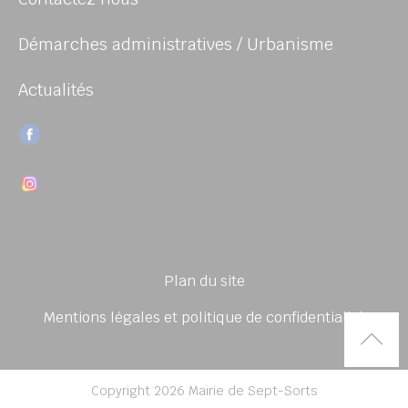
Démarches administratives / Urbanisme
Actualités
Plan du site
Mentions légales et politique de confidentialité
Rem
Copyright 2026 Mairie de Sept-Sorts