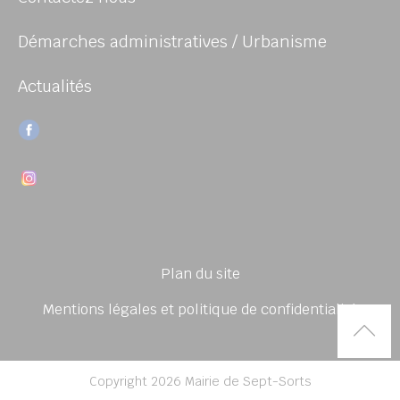
Démarches administratives / Urbanisme
Actualités
Plan du site
Mentions légales et politique de confidentialité
Rem
Copyright 2026 Mairie de Sept-Sorts