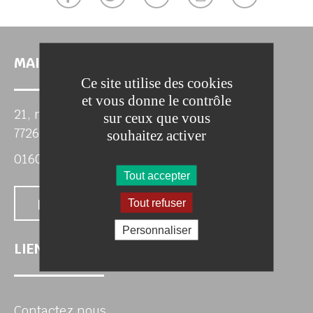
MAIRIE DE SEPT-SORTS
Ce site utilise des cookies
et vous donne le contrôle
chercher
21, rue de la Mairie
sur ceux que vous
77260 Sept-Sorts
souhaitez activer
0160223080
Tout accepter
Nous contacter
Tout refuser
Personnaliser
LIENS UTILES
Contactez nous