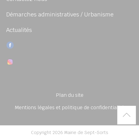
Démarches administratives / Urbanisme
Actualités
Plan du site
Mentions légales et politique de confidentialité
Rem
Copyright 2026 Mairie de Sept-Sorts