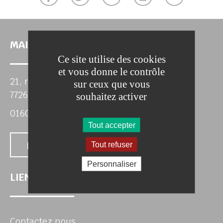
MAIRIE DE SEPT-SORTS
Ce site utilise des cookies
et vous donne le contrôle
chercher
21, rue de la Mairie
sur ceux que vous
77260 Sept-Sorts
souhaitez activer
0160223080
Tout accepter
Nous contacter
Tout refuser
Personnaliser
LIENS UTILES
Contactez nous